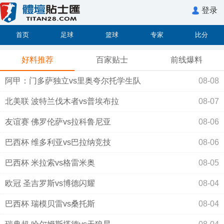
登录
首页
足球
篮球
专家
比分
好料推荐
百家贴士
前线爆料
阿甲：门多萨独立vs里奥夸尔托学生队
08-08
北美联 波特兰伐木者vs普埃布拉
08-07
友谊赛 佛罗伦萨vs拉科鲁尼亚
08-06
巴西杯 维多利亚vs巴拉纳竞技
08-06
巴西杯 米拉索vs格雷米奥
08-05
欧冠 圣吉罗斯vs博德闪耀
08-04
巴西杯 瑞模贝雷vs桑托斯
08-04