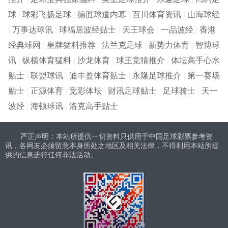
球
|
球彩飞扬足球
|
德胜球道内幕
|
百川体育资讯
|
山海球经
|
万事达球讯
|
球福居波经贴士
|
天王球会
|
一品波经
|
香港
经典球网
|
皇牌猛料推荐
|
法兰克足球
|
新势力体育
|
智博球
讯
|
纵横体育猛料
|
沙龙体育
|
球王竞猜推介
|
体坛高手心水
贴士
|
联盟球讯
|
迪丰盈体育贴士
|
永隆足球推介
|
第一赛场
贴士
|
正源体育
|
竞彩体坛
|
财讯足球贴士
|
足球骑士
|
天一
波经
|
海顿球讯
|
洛克高手贴士
严正声明：本站所提供一切资料只供用于中国足球彩票参考资
讯，各网友必须留意本身所处之地区及相关法律，不得利用本站所提
供的信息进行任何非法活动。