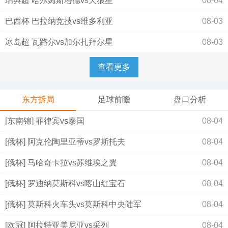
瑞典超 哈尔姆斯塔德vs天狼星
08-04
巴西杯 巴拉纳竞技vs维多利亚
08-03
冰岛超 瓦路尔vs加尔扎拜尔星
08-03
查看更多
东方拆局
足球前瞻
盘口分析
[东南锦] 菲律宾vs泰国
08-04
[俄杯] 阿克伦陶里亚蒂vs罗斯托夫
08-04
[俄杯] 马哈奇卡拉vs苏维埃之翼
08-04
[俄杯] 罗迪纳莫斯科vs喀山红宝石
08-04
[俄杯] 莫斯科火车头vs莫斯科中央陆军
08-04
[欧冠] 阿拉特亚美尼亚vs采列
08-04