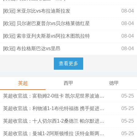
[欧冠] 米亚尔比vs布拉迪斯拉发
08-04
[欧冠] 贝尔谢巴夏普尔vs贝尔格莱德红星
08-04
[欧冠] 索非亚列夫斯基vs阿拉木图凯拉特
08-04
[欧冠] 布拉格斯巴达vs里昂
08-04
查看更多
英超
西甲
德甲
英超收官战：富勒姆2-0纽卡 凯尔尼世界波迪奥普头球得分
05-25
英超收官战：利物浦1-1布伦特福德 携手挺进下赛季欧冠联赛
05-25
英超收官战：十人切尔西1-2桑德兰 帕尔默进球球队无缘欧战
05-25
英超收官战：曼城1-2阿斯顿维拉 沃特金斯两球福登进球无效
05-25