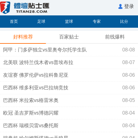
登录
首页
足球
篮球
专家
比分
好料推荐
百家贴士
前线爆料
阿甲：门多萨独立vs里奥夸尔托学生队
08-08
北美联 波特兰伐木者vs普埃布拉
08-07
友谊赛 佛罗伦萨vs拉科鲁尼亚
08-06
巴西杯 维多利亚vs巴拉纳竞技
08-06
巴西杯 米拉索vs格雷米奥
08-05
欧冠 圣吉罗斯vs博德闪耀
08-04
巴西杯 瑞模贝雷vs桑托斯
08-04