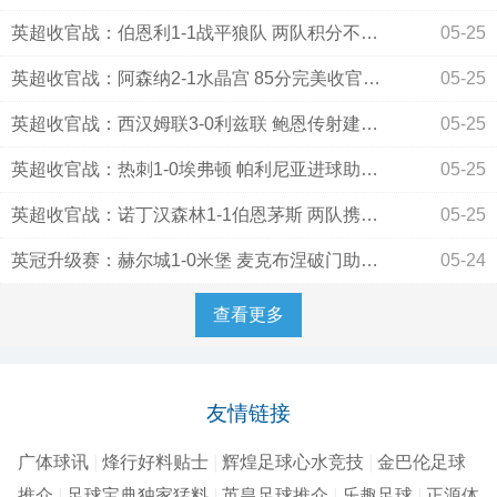
英超收官战：伯恩利1-1战平狼队 两队积分不足双双降级收场
05-25
英超收官战：阿森纳2-1水晶宫 85分完美收官斩获联赛冠军
05-25
英超收官战：西汉姆联3-0利兹联 鲍恩传射建功球队无奈降级
05-25
英超收官战：热刺1-0埃弗顿 帕利尼亚进球助球队惊险保级
05-25
英超收官战：诺丁汉森林1-1伯恩茅斯 两队携手晋级欧联杯
05-25
英冠升级赛：赫尔城1-0米堡 麦克布涅破门助球队重返英超
05-24
查看更多
友情链接
广体球讯
|
烽行好料贴士
|
辉煌足球心水竞技
|
金巴伦足球
推介
|
足球宝典独家猛料
|
英皇足球推介
|
乐趣足球
|
正源体