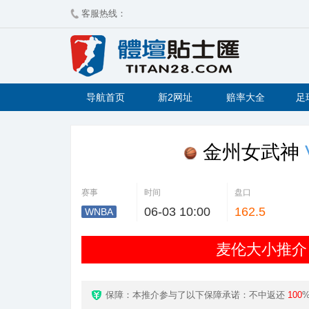
客服热线：
导航首页
新2网址
赔率大全
足
金州女武神
赛事
时间
盘口
06-03 10:00
162.5
WNBA
麦伦大小推介
保障：本推介参与了以下保障承诺：不中返还
100
%