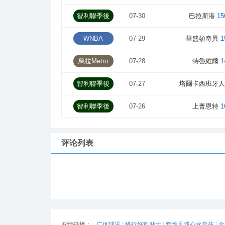
智利聯季後
07-30
巴拉斯港
15
WNBA
07-29
華盛頓奇異
1
烏拉Metro
07-28
特魯維爾
1
智利聯季後
07-27
塔爾卡西班牙
智利聯季後
07-26
上普恩特
1
评论列表
友情链接：
广体球讯
|
烽行好料贴士
|
辉煌足球心水竞技
|
金