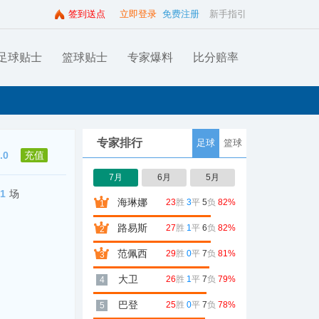
签到送点
立即登录
免费注册
新手指引
足球贴士
篮球贴士
专家爆料
比分赔率
专家排行
足球
篮球
.0
充值
7月
6月
5月
1
场
海琳娜
23
胜
3
平
5
负
82%
1
路易斯
27
胜
1
平
6
负
82%
2
范佩西
29
胜
0
平
7
负
81%
3
大卫
26
胜
1
平
7
负
79%
4
巴登
25
胜
0
平
7
负
78%
5