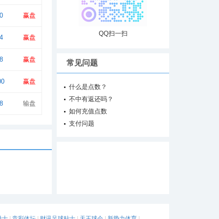
0
赢盘
QQ扫一扫
4
赢盘
8
赢盘
常见问题
00
赢盘
什么是点数？
不中有返还吗？
8
输盘
如何充值点数
支付问题
贴士
|
竞彩体坛
|
财讯足球贴士
|
天王球会
|
新势力体育
|