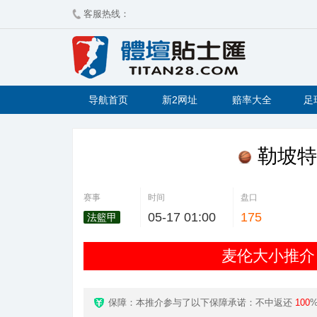
客服热线：
导航首页
新2网址
赔率大全
足
勒坡
赛事
时间
盘口
05-17 01:00
175
法籃甲
麦伦大小推介
保障：本推介参与了以下保障承诺：不中返还
100
%