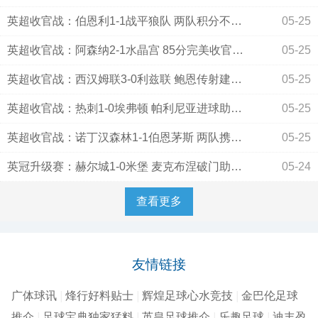
英超收官战：伯恩利1-1战平狼队 两队积分不足双双降级收场
05-25
英超收官战：阿森纳2-1水晶宫 85分完美收官斩获联赛冠军
05-25
英超收官战：西汉姆联3-0利兹联 鲍恩传射建功球队无奈降级
05-25
英超收官战：热刺1-0埃弗顿 帕利尼亚进球助球队惊险保级
05-25
英超收官战：诺丁汉森林1-1伯恩茅斯 两队携手晋级欧联杯
05-25
英冠升级赛：赫尔城1-0米堡 麦克布涅破门助球队重返英超
05-24
查看更多
友情链接
广体球讯
|
烽行好料贴士
|
辉煌足球心水竞技
|
金巴伦足球
推介
|
足球宝典独家猛料
|
英皇足球推介
|
乐趣足球
|
迪丰盈