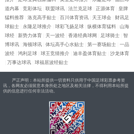
道内幕
|
竞彩体坛
|
联盟球讯
|
法兰克足球
|
正源体育
|
皇牌
猛料推荐
|
洛克高手贴士
|
百川体育资讯
|
天王球会
|
财讯足
球贴士
|
永隆足球推介
|
球彩飞扬足球
|
纵横体育猛料
|
山海
球经
|
新势力体育
|
天一波经
|
香港经典球网
|
足球骑士
|
智
博球讯
|
海顿球讯
|
体坛高手心水贴士
|
第一赛场贴士
|
一品
波经
|
鸿利足球
|
球王竞猜推介
|
迪丰盈体育贴士
|
沙龙体育
|
万事达球讯
|
球福居波经贴士
严正声明：本站所提供一切资料只供用于中国足球彩票参考资
讯，各网友必须留意本身所处之地区及相关法律，不得利用本站所提
供的信息进行任何非法活动。