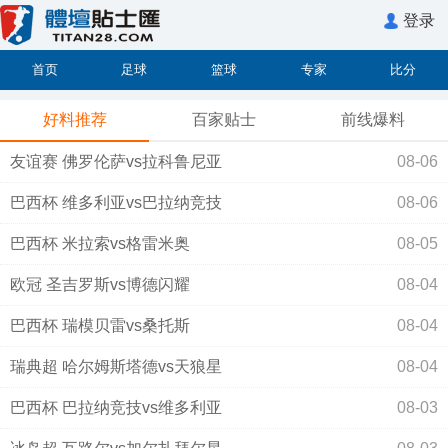
登录
首页
足球
篮球
专家
比分
好料推荐
百家贴士
前线爆料
友谊赛 佛罗伦萨vs拉科鲁尼亚
08-06
巴西杯 维多利亚vs巴拉纳竞技
08-06
巴西杯 米拉索vs格雷米奥
08-05
欧冠 圣吉罗斯vs博德闪耀
08-04
巴西杯 瑞模贝雷vs桑托斯
08-04
瑞典超 哈尔姆斯塔德vs天狼星
08-04
巴西杯 巴拉纳竞技vs维多利亚
08-03