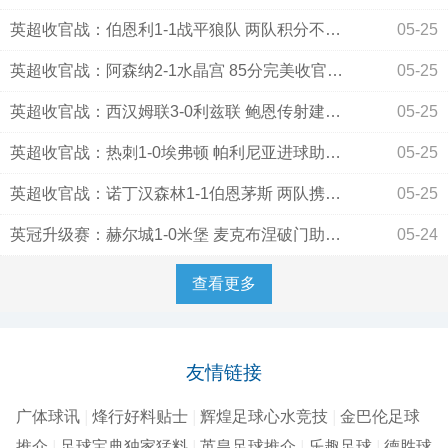
英超收官战：伯恩利1-1战平狼队 两队积分不足双双降级收场
05-25
英超收官战：阿森纳2-1水晶宫 85分完美收官斩获联赛冠军
05-25
英超收官战：西汉姆联3-0利兹联 鲍恩传射建功球队无奈降级
05-25
英超收官战：热刺1-0埃弗顿 帕利尼亚进球助球队惊险保级
05-25
英超收官战：诺丁汉森林1-1伯恩茅斯 两队携手晋级欧联杯
05-25
英冠升级赛：赫尔城1-0米堡 麦克布涅破门助球队重返英超
05-24
查看更多
友情链接
广体球讯
|
烽行好料贴士
|
辉煌足球心水竞技
|
金巴伦足球
推介
|
足球宝典独家猛料
|
英皇足球推介
|
乐趣足球
|
德胜球