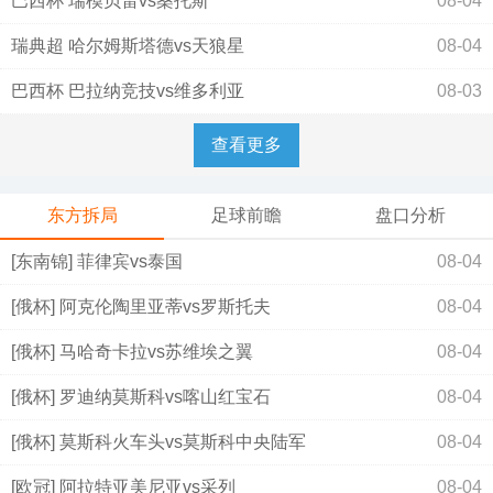
巴西杯 瑞模贝雷vs桑托斯
08-04
瑞典超 哈尔姆斯塔德vs天狼星
08-04
巴西杯 巴拉纳竞技vs维多利亚
08-03
查看更多
东方拆局
足球前瞻
盘口分析
[东南锦] 菲律宾vs泰国
08-04
[俄杯] 阿克伦陶里亚蒂vs罗斯托夫
08-04
[俄杯] 马哈奇卡拉vs苏维埃之翼
08-04
[俄杯] 罗迪纳莫斯科vs喀山红宝石
08-04
[俄杯] 莫斯科火车头vs莫斯科中央陆军
08-04
[欧冠] 阿拉特亚美尼亚vs采列
08-04