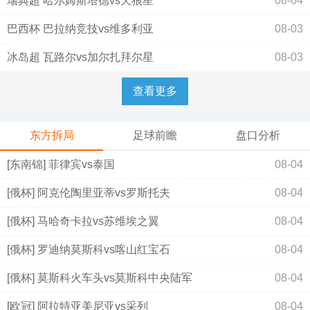
瑞典超 哈尔姆斯塔德vs天狼星
08-04
巴西杯 巴拉纳竞技vs维多利亚
08-03
冰岛超 瓦路尔vs加尔扎拜尔星
08-03
查看更多
东方拆局
足球前瞻
盘口分析
[东南锦] 菲律宾vs泰国
08-04
[俄杯] 阿克伦陶里亚蒂vs罗斯托夫
08-04
[俄杯] 马哈奇卡拉vs苏维埃之翼
08-04
[俄杯] 罗迪纳莫斯科vs喀山红宝石
08-04
[俄杯] 莫斯科火车头vs莫斯科中央陆军
08-04
[欧冠] 阿拉特亚美尼亚vs采列
08-04